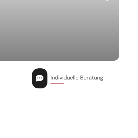
J
b
Individuelle Beratung