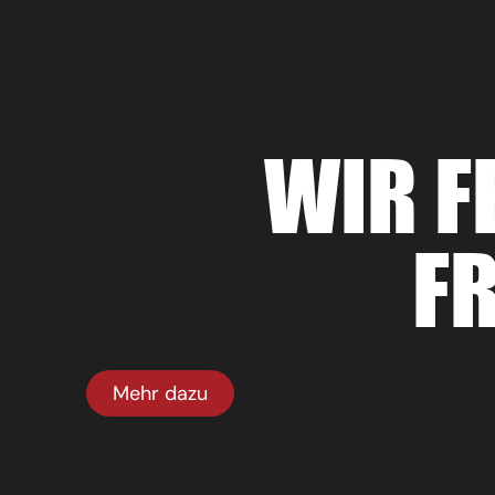
WIR F
F
Mehr dazu